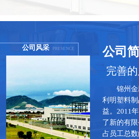
公司风采
公司
PRESENCE
完善的
锦州金鹰给
利明塑料制
益。201
了新的有限
占员工总数