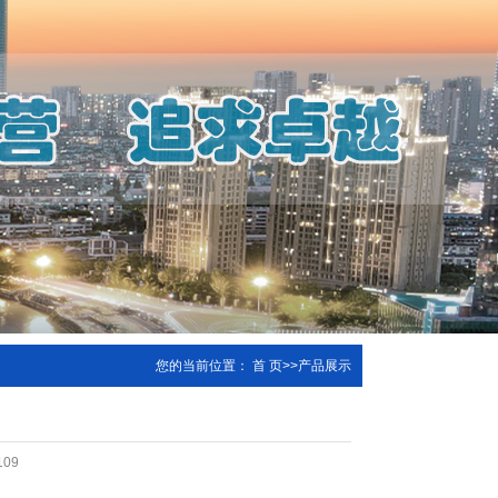
您的当前位置：
首 页
>>产品展示
109