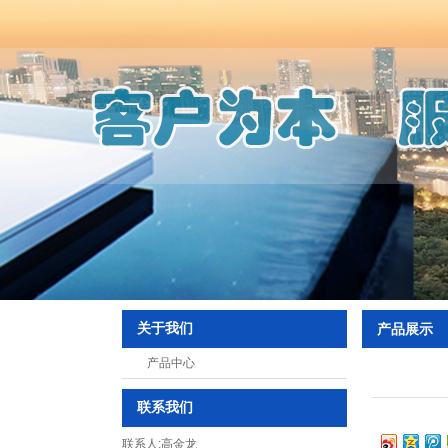
关于我们
产品展示
产品中心
联系我们
联系人:高金龙