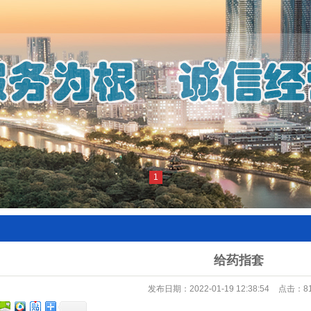
1
给药指套
发布日期：
2022-01-19 12:38:54
点击：
8