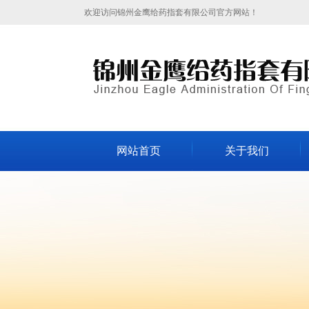
欢迎访问锦州金鹰给药指套有限公司官方网站！
网站首页
关于我们
公司简介
领导致辞
组织机构
企业文化
资质荣誉